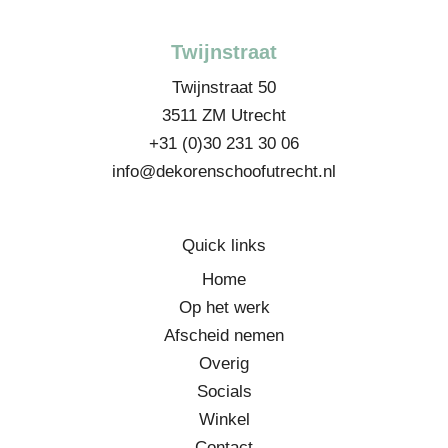
o
g
o
r
Twijnstraat
k
a
m
Twijnstraat 50
3511 ZM Utrecht
+31 (0)30 231 30 06
info@dekorenschoofutrecht.nl
Quick links
Home
Op het werk
Afscheid nemen
Overig
Socials
Winkel
Contact