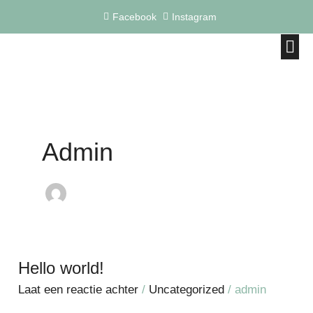
Ga
Facebook
Instagram
naar
de
inhoud
Op het
Afsch
Admin
Hello world!
Hello
world!
Laat een reactie achter
/
Uncategorized
/
admin