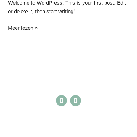
Welcome to WordPress. This is your first post. Edit
or delete it, then start writing!
Meer lezen »
F
I
a
n
c
s
e
t
b
a
o
g
o
r